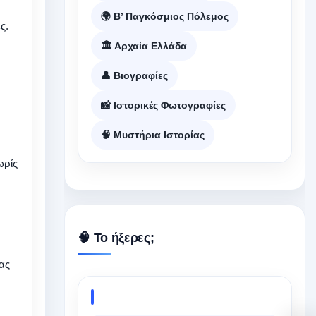
🌍 Β’ Παγκόσμιος Πόλεμος
ς.
🏛️ Αρχαία Ελλάδα
👤 Βιογραφίες
📸 Ιστορικές Φωτογραφίες
🧠 Μυστήρια Ιστορίας
ωρίς
🧠 Το ήξερες;
ας