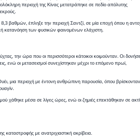
 ολόκληρη περιοχή της Κίνας μετατράπηκε σε πεδίο απόλυτης
εκρούς.
αι 8,3 βαθμών, έπληξε την περιοχή Σαντζί, σε μία εποχή όπου η αντ
ική κατανόηση των φυσικών φαινομένων ελάχιστη.
ύχτας, την ώρα που οι περισσότεροι κάτοικοι κοιμούνταν. Οι δονήσε
ς, ενώ οι μετασεισμοί συνεχίστηκαν μέχρι το επόμενο πρωί,
Ουέι, μια περιοχή με έντονη ανθρώπινη παρουσία, όπου βρίσκοντα
ουαγίν.
μού χάθηκε μέσα σε λίγες ώρες, ενώ οι ζημιές επεκτάθηκαν σε ακτ
ς καταστροφής με ανατριχιαστική ακρίβεια.