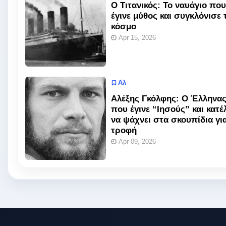
Ο Τιτανικός: Το ναυάγιο που
έγινε μύθος και συγκλόνισε 
κόσμο
Apr 15, 2026
Αλ
Αλέξης Γκόλφης: Ο Έλληνα
που έγινε “Ιησούς” και κατέ
να ψάχνει στα σκουπίδια γι
τροφή
Apr 09, 2026