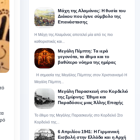
Μάχη της Αλαμάνας: Η θυσία του
Διάκου που έγινε σύμβολο της
Επανάστασης
Η Μάχη της Αλαμάνας αποτελεί μία από τις πιο
καθοριστικές και...
Μεγάλη Πέμπτη: Τα ιερά
γεγονότα, τα έθιμα και το
βαθύτερο νόημα της ημέρας
Η σημασία της Μεγάλης Πέμπτης στον Χριστιανισμό Η
Μεγάλη Πέμπτη...
τό
Μεγάλη Παρασκευή στο Κορδελιό
της Σμύρνης: Έθιμα και
Παραδόσεις μιας Άλλης Εποχής
τα
Το έθιμο της Μεγάλης Παρασκευής στο Κορδελιό Στο
ερό
Κορδελιό της...
6 Απριλίου 1941: Η Γερμανική
Εισβολή στην Ελλάδα και η Αρχή