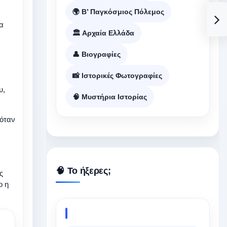
🌍 Β’ Παγκόσμιος Πόλεμος
α
🏛️ Αρχαία Ελλάδα
👤 Βιογραφίες
📸 Ιστορικές Φωτογραφίες
υ,
🧠 Μυστήρια Ιστορίας
ζόταν
🧠 Το ήξερες;
ς
ο η