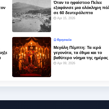
Όταν το ηφαίστειο Πελεε
τον
εξαφάνισε μια ολόκληρη πό
σε 60 δευτερόλεπτα
Apr 15, 2026
Θρησκεία
ς
Μεγάλη Πέμπτη: Τα ιερά
ληξε
γεγονότα, τα έθιμα και το
α
βαθύτερο νόημα της ημέρας
Apr 09, 2026