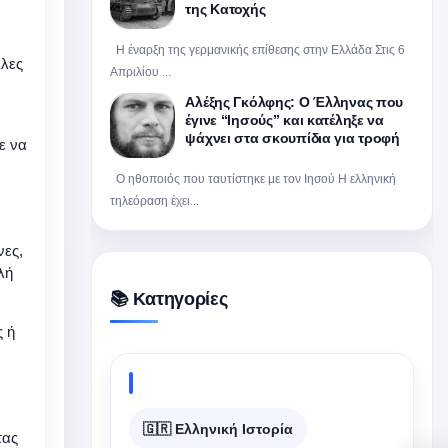
της Κατοχής
Η έναρξη της γερμανικής επίθεσης στην Ελλάδα Στις 6
λλες
Απριλίου ...
Αλέξης Γκόλφης: Ο Έλληνας που
έγινε “Ιησούς” και κατέληξε να
ψάχνει στα σκουπίδια για τροφή
ε να
Ο ηθοποιός που ταυτίστηκε με τον Ιησού Η ελληνική
τηλεόραση έχει...
νες,
λή
📚 Κατηγορίες
ς ή
🇬🇷 Ελληνική Ιστορία
τας